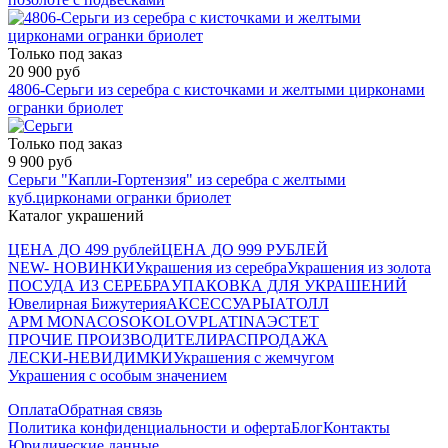
Только под заказ
20 900 руб
4806-Серьги из серебра с кисточками и желтыми цирконами
огранки бриолет
Только под заказ
9 900 руб
Серьги "Капли-Гортензия" из серебра с желтыми
куб.цирконами огранки бриолет
Каталог украшений
ЦЕНА ДО 499 рублей
ЦЕНА ДО 999 РУБЛЕЙ
NEW- НОВИНКИ
Украшения из серебра
Украшения из золота
ПОСУДА ИЗ СЕРЕБРА
УПАКОВКА ДЛЯ УКРАШЕНИЙ
Ювелирная Бижутерия
АКСЕССУАРЫ
АТОЛЛ
APM MONACO
SOKOLOV
PLATINA
ЭСТЕТ
ПРОЧИЕ ПРОИЗВОДИТЕЛИ
РАСПРОДАЖА
ЛЕСКИ-НЕВИДИМКИ
Украшения с жемчугом
Украшения с особым значением
Оплата
Обратная связь
Политика конфиденциальности и оферта
Блог
Контакты
Юридические данные