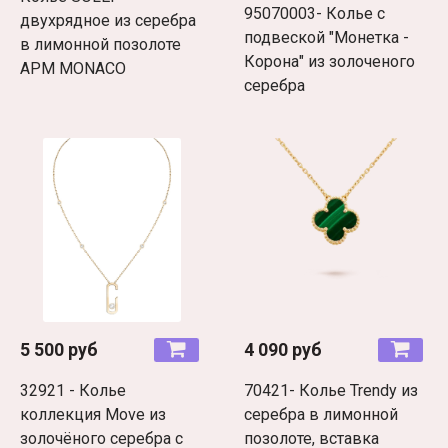
95070003- Колье с
двухрядное из серебра
подвеской "Монетка -
в лимонной позолоте
Корона" из золоченого
APM MONACO
серебра
5 500 руб
4 090 руб
32921 - Колье
70421- Колье Trendy из
коллекция Move из
серебра в лимонной
золочёного серебра с
позолоте, вставка