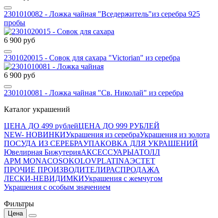
2301010082 - Ложка чайная "Вседержитель"из серебра 925
пробы
6 900 руб
2301020015 - Совок для сахара "Victorian" из серебра
6 900 руб
2301010081 - Ложка чайная "Св. Николай" из серебра
Каталог украшений
ЦЕНА ДО 499 рублей
ЦЕНА ДО 999 РУБЛЕЙ
NEW- НОВИНКИ
Украшения из серебра
Украшения из золота
ПОСУДА ИЗ СЕРЕБРА
УПАКОВКА ДЛЯ УКРАШЕНИЙ
Ювелирная Бижутерия
АКСЕССУАРЫ
АТОЛЛ
APM MONACO
SOKOLOV
PLATINA
ЭСТЕТ
ПРОЧИЕ ПРОИЗВОДИТЕЛИ
РАСПРОДАЖА
ЛЕСКИ-НЕВИДИМКИ
Украшения с жемчугом
Украшения с особым значением
Фильтры
Цена