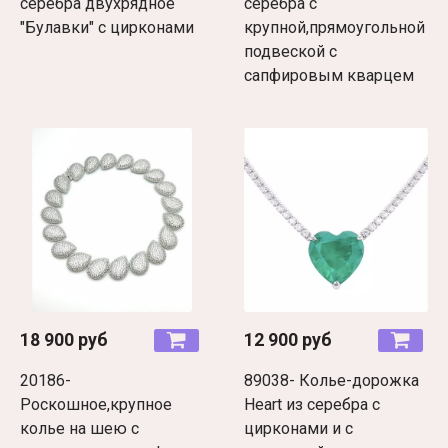
серебра двухрядное
серебра с
"Булавки" с цирконами
крупной,прямоугольной
подвеской с
сапфировым кварцем
18 900 руб
12 900 руб
20186-
89038- Колье-дорожка
Роскошное,крупное
Heart из серебра с
колье на шею с
цирконами и с