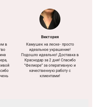
Виктория
ом в
Камушек на леске- просто
тво
идеальное украшение!
ина
Подошло идеально! Доставка в
ера,
Краснодар за 2 дня! Спасибо
сивой
"Фелиоре" за оперативную и
асибо
качественную работу с
очень
клиентами!
!