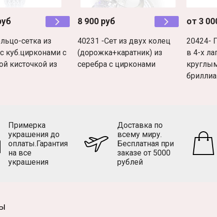
руб
8 900 руб
от 3 00
ольцо-сетка из
40231 -Сет из двух колец
20424- 
с куб.цирконами с
(дорожка+каратник) из
в 4-х ла
ой кисточкой из
серебра с цирконами
круглы
бриллиа
Примерка
Доставка по
украшения до
всему миру.
оплаты.Гарантия
Бесплатная при
на все
заказе от 5000
украшения
рублей
ы