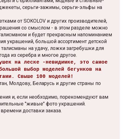
серьги с бриллиантами, модные и стильные-
 джекеты, серьги-зажимы, серьги-эльфы на
етками от SOKOLOV и других производителей,
крашения со смыслом - в этом разделе можно
 талисманом и будет прекрасным напоминанием
ения украшений, большой ассортимент детской
 талисманы на удачу, ложки загребушки для
да из серебра и многое другое.
ушек на леске -невидимке, это самое
большой выбор моделей бегунков на
тами. Свыше 100 моделей!
тан, Молдову, Беларусь и другие страны по
ния и, если необходимо, порекомендуют вам
нительные "живые" фото украшений.
 времени доставки заказа.