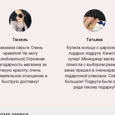
Гюзель
Татьяна
аказала серьги. Очень
Купила кольцо с циркон
нравятся! Не могу
подарок подруге. Качес
алюбоваться) Огромная
супер! Менеджер магаз
агодарность магазину за
помогла с выбором разм
такую красоту, очень
заказ пришел в оченькра
имательное отношение и
подарочной упаковке. Сп
быструю доставку!
большое! Подруга была 
рада такому подарку
рма заявки