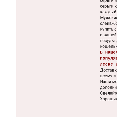
серьги 
серьги 
каждый 
Мужские
слейв-б
купить 
о вашей
посуды 
кошельк
В наше
популя
леске 
Доставка
всему м
Наши ме
дополни
Сделайте
Хороших