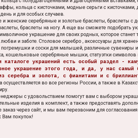
и кольца с полудрагоценными и драгоценными вставками, 
каффы, кольца с кисточками, модные серьги с кисточками,
день и для особых случаев.
 и женские серебряные и золотые браслеты, браслеты с д
раслеты, браслеты на ногу. А еще вы сможете подобрать у
символичное украшение для своих родных, которое станет
 любви и заботе. Столовое серебро , аксессуары для хран
, погремушки и соски для малышей, различные сувениры и
а, кошельковые серебряные мышки, статуэтки символов го
м каталоге украшений есть особый раздел - кам
рное украшение этого года, и да, у нас самый 
из серебра и золота, с фианитами и с бриллиан
 осуществляется во все регионы России, а также в Казахс
иру.
неджеры с удовольствием помогут вам с выбором украше
тельные изделия в комплект, а также предоставять допол
 заказ через сайт, и мы вам перезвоним для согласования
 Вам покупок!