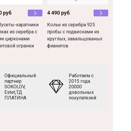
0 руб
4 490 руб
14 900 
Пусеты-каратники
Колье из серебра 925
4693- К
пках из серебра с
пробы с подвесками из
серебра
ми цирконами
круглых, завальцованых
густой 
нтовой огранки
фианитов
цепоче
Официальный
Работаем с
партнер
2015 года.
SOKOLOV,
20000
Estet,ТД
довольных
ПЛАТИНА
покупателей