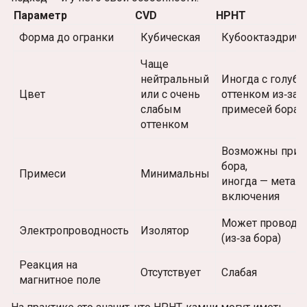
Параметр
CVD
HPHT
Форма до огранки
Кубическая
Кубооктаэдриче
Чаще
нейтральный
Иногда с голуб
Цвет
или с очень
оттенком из‑за
слабым
примесей бора
оттенком
Возможны прим
бора,
Примеси
Минимальны
иногда — метал
включения
Может проводит
Электропроводность
Изолятор
(из‑за бора)
Реакция на
Отсутствует
Слабая
магнитное поле