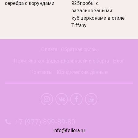
серебра с корундами
925пробы с
завальцоваными
куб.цирконами в стиле
Tiffany
Оплата
Обратная связь
Политика конфиденциальности и оферта
Блог
Контакты
Юридические данные
+7 (977) 899-89-80
info@feliora.ru