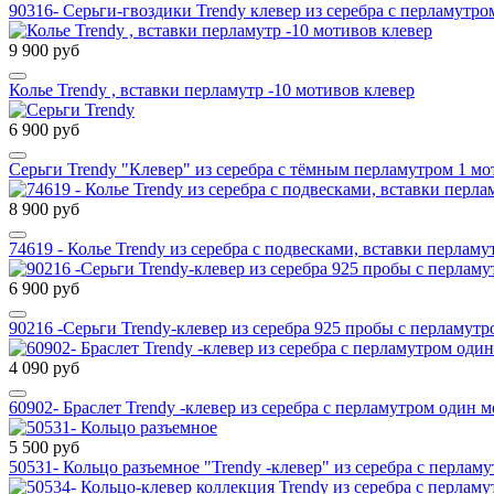
90316- Серьги-гвоздики Trendy клевер из серебра с перламутро
9 900 руб
Колье Trendy , вставки перламутр -10 мотивов клевер
6 900 руб
Серьги Trendy "Клевер" из серебра с тёмным перламутром 1 мо
8 900 руб
74619 - Колье Trendy из серебра с подвесками, вставки перламу
6 900 руб
90216 -Серьги Trendy-клевер из серебра 925 пробы с перламутр
4 090 руб
60902- Браслет Trendy -клевер из серебра с перламутром один 
5 500 руб
50531- Кольцо разъемное "Trendy -клевер" из серебра с перлам