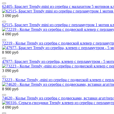
62405- Браслет Trendy-mini из серебра c малахитом 5 мотивов к
3 090 руб
62515- Браслет Trendy mini из серебра с перламутром 1 мотив к
4 090 руб
72219 - Колье Trendy из серебра с подвеской клевер с перламут
8 900 руб
47977- Браслет Trendy из серебра, клевер с перламутром - 5 мот
3 090 руб
73223 - Колье Trendy -mini из серебра с подвеской клевер с пер
8 900 руб
74620 - Колье Trendy из серебра с подвесками, вставки агат/пе
4 090 руб