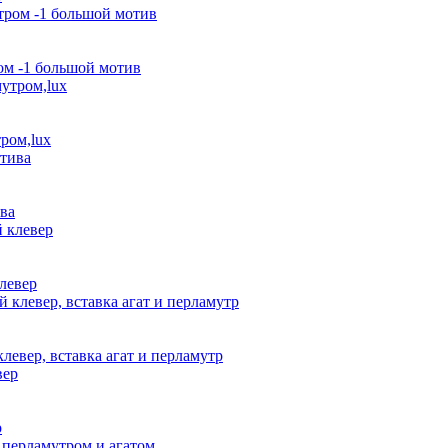
ром -1 большой мотив
тром,lux
ива
клевер
клевер, вставка агат и перламутр
р