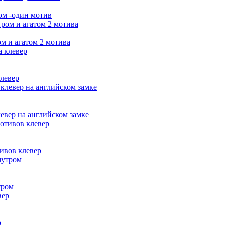
ром -один мотив
ом и агатом 2 мотива
клевер
левер на английском замке
тивов клевер
тром
р