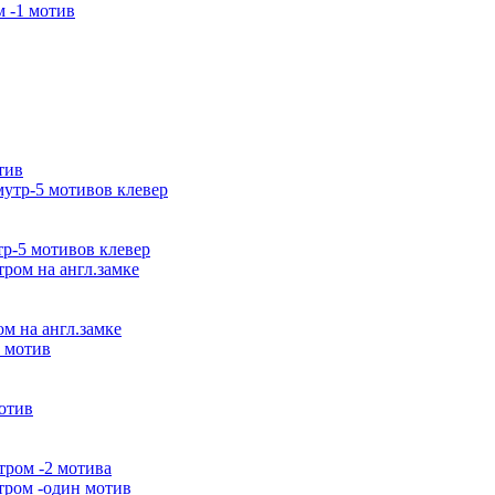
м -1 мотив
тив
тр-5 мотивов клевер
ом на англ.замке
мотив
утром -2 мотива