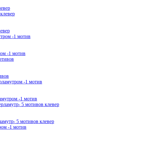
левер
левер
ром -1 мотив
ивов
ламутром -1 мотив
рламутр- 5 мотивов клевер