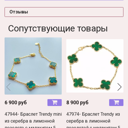
Отзывы
Сопутствующие товары
6 900 руб
8 900 руб
47944- Браслет Trendy mini
47974- Браслет Trendy из
из серебра в лимонной
серебра в лимонной
позолоте с малахитом 5
позолотой c малахитом 5