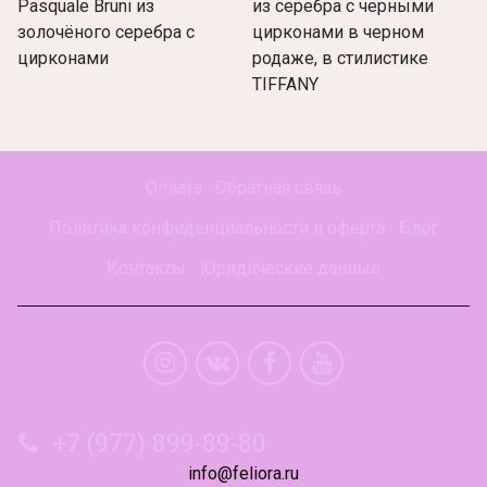
Pasquale Bruni из
из серебра с черными
золочёного серебра с
цирконами в черном
цирконами
родаже, в стилистике
TIFFANY
Оплата
Обратная связь
Политика конфиденциальности и оферта
Блог
Контакты
Юридические данные
+7 (977) 899-89-80
info@feliora.ru