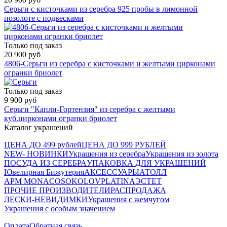
Серьги с кисточками из серебра 925 пробы в лимонной
позолоте с подвесками
Только под заказ
20 900 руб
4806-Серьги из серебра с кисточками и желтыми цирконами
огранки бриолет
Только под заказ
9 900 руб
Серьги "Капли-Гортензия" из серебра с желтыми
куб.цирконами огранки бриолет
Каталог украшений
ЦЕНА ДО 499 рублей
ЦЕНА ДО 999 РУБЛЕЙ
NEW- НОВИНКИ
Украшения из серебра
Украшения из золота
ПОСУДА ИЗ СЕРЕБРА
УПАКОВКА ДЛЯ УКРАШЕНИЙ
Ювелирная Бижутерия
АКСЕССУАРЫ
АТОЛЛ
APM MONACO
SOKOLOV
PLATINA
ЭСТЕТ
ПРОЧИЕ ПРОИЗВОДИТЕЛИ
РАСПРОДАЖА
ЛЕСКИ-НЕВИДИМКИ
Украшения с жемчугом
Украшения с особым значением
Оплата
Обратная связь