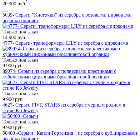
20 900 руб
5039- Серьги "Кисточки" из серебра с розовыми цирконами
огранки бриолет
Только под заказ
14 900 руб
4777- Серьги- трансформеры LILY из серебра с цирконами
Только под заказ
9 900 руб
89074- Серьги из серебра с подвесками крестиками с
кубическими цирконами бриллиантовой огранки
Только под заказ
9 900 руб
4627- Серьги FIVE STARS из серебра с черным родием в
стиле Ko Jewelry
Только под заказ
9 900 руб
50400 -Серьги "Капли Гортензия " из серебра с куб.цирконами
огранки бриолет