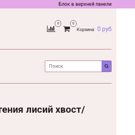
Блок в верхней панели
0
0
0 руб
Корзина:
тения лисий хвост/