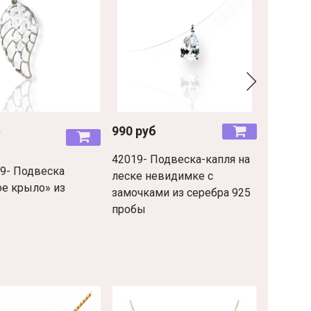
б
990 руб
490 ру
б
299 ру
42019- Подвеска-капля на
9- Подвеска
2034161
леске невидимке с
е крыло» из
серебра
замочками из серебра 925
пробы