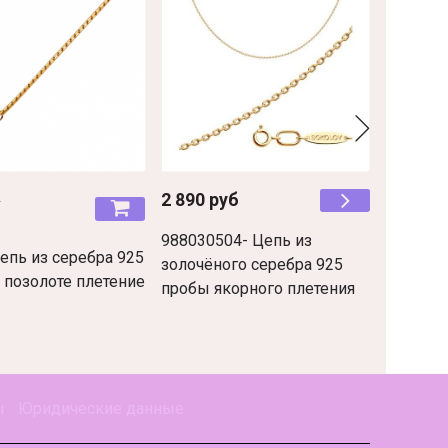
б
2 890 руб
2 690 р
б
988030504- Цепь из
Цепь из
епь из серебра 925
золочёного серебра 925
серебра
 позолоте плетение
пробы якорного плетения
фантази
улитка
ы
Юридические данные