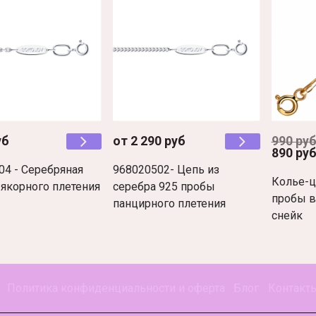
уб
от 2 290 руб
990 ру
890 ру
04 - Серебряная
968020502- Цепь из
Колье-ц
 якорного плетения
серебра 925 пробы
пробы в
панцирного плетения
снейк
Политика конфиденциальности и оферта
Блог
Контакт