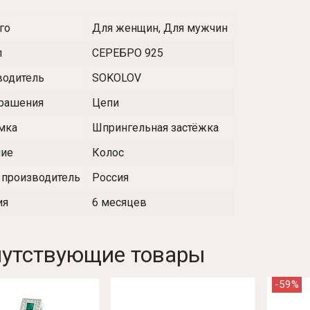
го
Для женщин, Для мужчин
л
СЕРЕБРО 925
водитель
SOKOLOV
крашения
Цепи
мка
Шпрингельная застёжка
ние
Колос
 производитель
Россия
ия
6 месяцев
утствующие товары
-59%