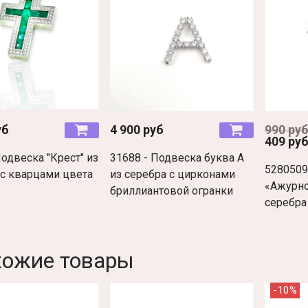
уб
4 900 руб
990 ру
409 ру
одвеска "Крест" из
31688 - Подвеска буква A
5280509
 с кварцами цвета
из серебра с цирконами
«Ажурно
бриллиантовой огранки
серебра
хожие товары
-10%