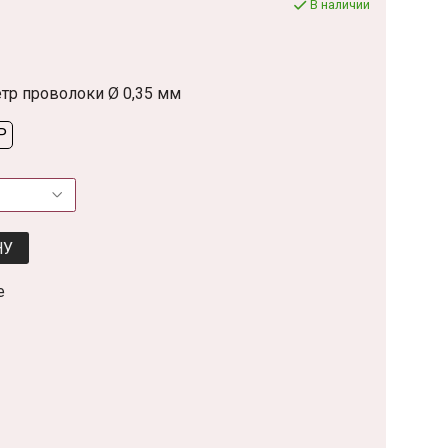
В наличии
метр проволоки Ø 0,35 мм
P
НУ
е