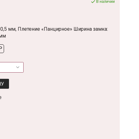
В наличии
 Ø 0,5 мм, Плетение «Панцирное» Ширина замка:
 мм
P
НУ
е