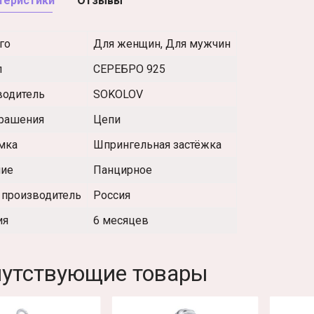
теристики
Отзывы
го
Для женщин, Для мужчин
л
СЕРЕБРО 925
водитель
SOKOLOV
крашения
Цепи
мка
Шпрингельная застёжка
ние
Панцирное
 производитель
Россия
ия
6 месяцев
утствующие товары