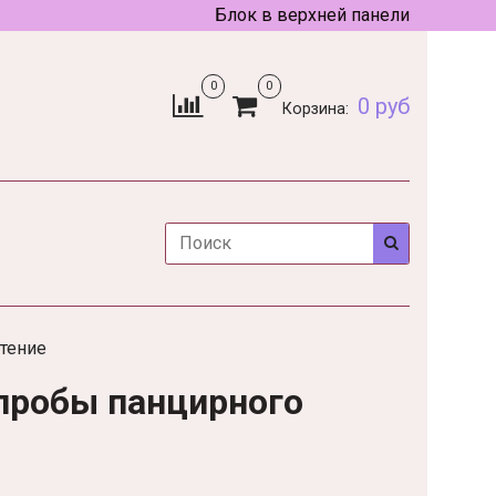
Блок в верхней панели
0
0
0 руб
Корзина:
тение
 пробы панцирного