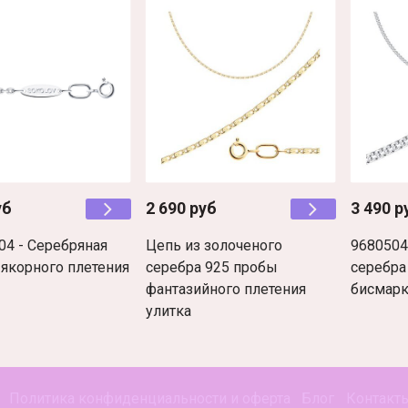
уб
2 690 руб
3 490 р
04 - Серебряная
Цепь из золоченого
9680504
 якорного плетения
серебра 925 пробы
серебра
фантазийного плетения
бисмар
улитка
Политика конфиденциальности и оферта
Блог
Контакт