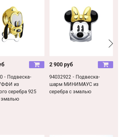
уб
2 900 руб
2 900 р
0 - Подвеска-
94032922 - Подвеска-
9403303
УФФИ из
шарм МИНИМАУС из
шарм КИ
ого серебра 925
серебра с эмалью
эмалью
 эмалью