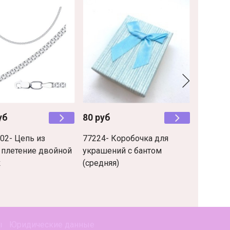
уб
80 руб
1 690 р
02- Цепь из
77224- Коробочка для
9880304
 плетение двойной
украшений с бантом
золочён
к
(средняя)
пробы, 
ы
Юридические данные