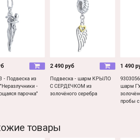
уб
2 490 руб
1 490 р
3 - Подвеска из
Подвеска - шарм КРЫЛО
9303056
"Неразлучники -
С СЕРДЕЧКОМ из
шарм Г
щаяся парочка"
золочёного серебра
золочён
пробы с
хожие товары