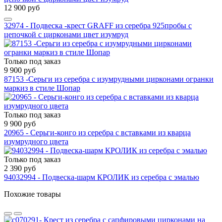
12 900 руб
32974 - Подвеска -крест GRAFF из серебра 925пробы с
цепочкой с цирконами цвет изумруд
Только под заказ
9 900 руб
87153 -Серьги из серебра с изумрудными цирконами огранки
маркиз в стиле Шопар
Только под заказ
9 900 руб
20965 - Серьги-конго из серебра с вставками из кварца
изумрудного цвета
Только под заказ
2 390 руб
94032994 - Подвеска-шарм КРОЛИК из серебра с эмалью
Похожие товары