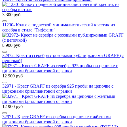
3 300 руб
11230- Колье с подвеской минималистический крестик из
серебра в стиле "Тиффани"
8 900 руб
32972- Крест из серебра с розовыми куб.цирконами GRAFF (с
цепочкой)
12 900 руб
32971 - Крест GRAFF из серебра 925 пробы на цепочке с
цирконами бриллиантовой огранки
12 900 руб
32971 - Крест GRAFF из серебра на цепочке с жёлтыми
цирконами бриллиантовой огранки