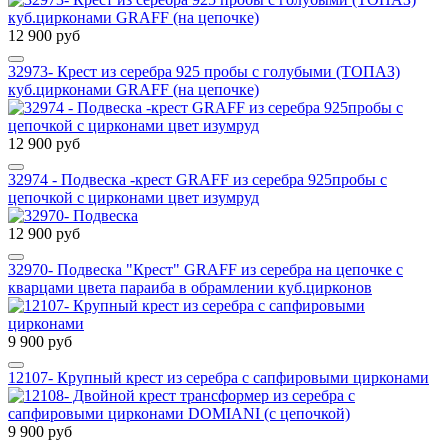
12 900 руб
32973- Крест из серебра 925 пробы с голубыми (ТОПАЗ)
куб.цирконами GRAFF (на цепочке)
12 900 руб
32974 - Подвеска -крест GRAFF из серебра 925пробы с
цепочкой с цирконами цвет изумруд
12 900 руб
32970- Подвеска "Крест" GRAFF из серебра на цепочке с
кварцами цвета параиба в обрамлении куб.цирконов
9 900 руб
12107- Крупный крест из серебра с сапфировыми цирконами
9 900 руб