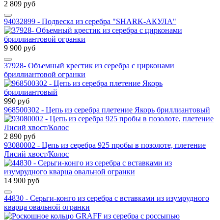
2 809 руб
94032899 - Подвеска из серебра "SHARK-АКУЛА"
9 900 руб
37928- Объемный крестик из серебра с цирконами
бриллиантовой огранки
990 руб
968500302 - Цепь из серебра плетение Якорь бриллиантовый
2 890 руб
93080002 - Цепь из серебра 925 пробы в позолоте, плетение
Лисий хвост/Колос
14 900 руб
44830 - Серьги-конго из серебра с вставками из изумрудного
кварца овальной огранки