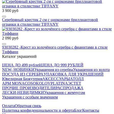
3 900 руб
Серебряный крестик 2 см с цирконами бриллиантовой
огранки в стилистике TIFFANY
2 090 руб
93030282 -Крест из золочёного серебра с фианитами в стиле
Тиффани
Каталог украшений
ЦЕНА ДО 499 рублей
ЦЕНА ДО 999 РУБЛЕЙ
NEW- НОВИНКИ
Украшения из серебра
Украшения из золота
ПОСУДА ИЗ СЕРЕБРА
УПАКОВКА ДЛЯ УКРАШЕНИЙ
Ювелирная Бижутерия
АКСЕССУАРЫ
АТОЛЛ
APM MONACO
SOKOLOV
PLATINA
ЭСТЕТ
ПРОЧИЕ ПРОИЗВОДИТЕЛИ
РАСПРОДАЖА
ЛЕСКИ-НЕВИДИМКИ
Украшения с жемчугом
Украшения с особым значением
Оплата
Обратная связь
Политика конфиденциальности и оферта
Блог
Контакты