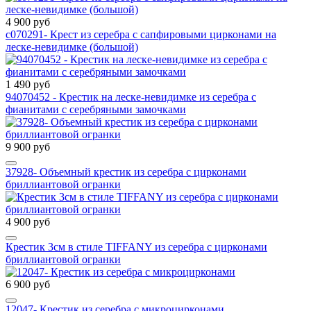
4 900 руб
с070291- Крест из серебра с сапфировыми цирконами на
леске-невидимке (большой)
1 490 руб
94070452 - Крестик на леске-невидимке из серебра с
фианитами с серебряными замочками
9 900 руб
37928- Объемный крестик из серебра с цирконами
бриллиантовой огранки
4 900 руб
Крестик 3см в стиле TIFFANY из серебра с цирконами
бриллиантовой огранки
6 900 руб
12047- Крестик из серебра с микроцирконами