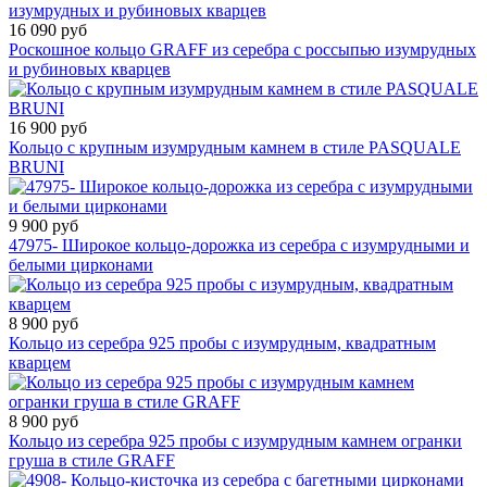
16 090 руб
Роскошное кольцо GRAFF из серебра с россыпью изумрудных
и рубиновых кварцев
16 900 руб
Кольцо с крупным изумрудным камнем в стиле PASQUALE
BRUNI
9 900 руб
47975- Широкое кольцо-дорожка из серебра с изумрудными и
белыми цирконами
8 900 руб
Кольцо из серебра 925 пробы с изумрудным, квадратным
кварцем
8 900 руб
Кольцо из серебра 925 пробы с изумрудным камнем огранки
груша в стиле GRAFF