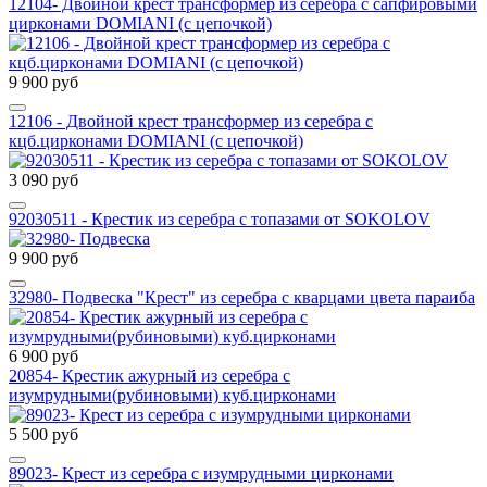
12104- Двойной крест трансформер из серебра с сапфировыми
цирконами DOMIANI (с цепочкой)
9 900 руб
12106 - Двойной крест трансформер из серебра с
кцб.цирконами DOMIANI (с цепочкой)
3 090 руб
92030511 - Крестик из серебра с топазами от SOKOLOV
9 900 руб
32980- Подвеска "Крест" из серебра с кварцами цвета параиба
6 900 руб
20854- Крестик ажурный из серебра с
изумрудными(рубиновыми) куб.цирконами
5 500 руб
89023- Крест из серебра с изумрудными цирконами