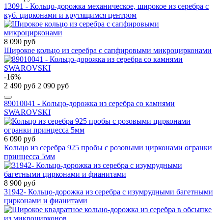
13091 - Кольцо-дорожка механическое, широкое из серебра с
куб. цирконами и крутящимся центром
8 090 руб
Широкое кольцо из серебра с сапфировыми микроцирконами
-16%
2 490 руб
2 090 руб
89010041 - Кольцо-дорожка из серебра со камнями
SWAROVSKI
6 090 руб
Кольцо из серебра 925 пробы с розовыми цирконами огранки
принцесса 5мм
8 900 руб
31942- Кольцо-дорожка из серебра с изумрудными багетными
цирконами и фианитами