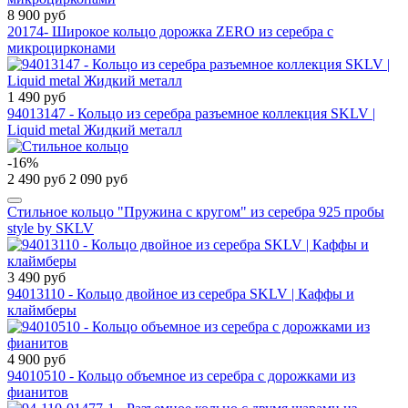
8 900 руб
20174- Широкое кольцо дорожка ZERO из серебра с
микроцирконами
1 490 руб
94013147 - Кольцо из серебра разъемное коллекция SKLV |
Liquid metal Жидкий металл
-16%
2 490 руб
2 090 руб
Стильное кольцо "Пружина с кругом" из серебра 925 пробы
style by SKLV
3 490 руб
94013110 - Кольцо двойное из серебра SKLV | Каффы и
клаймберы
4 900 руб
94010510 - Кольцо объемное из серебра с дорожками из
фианитов