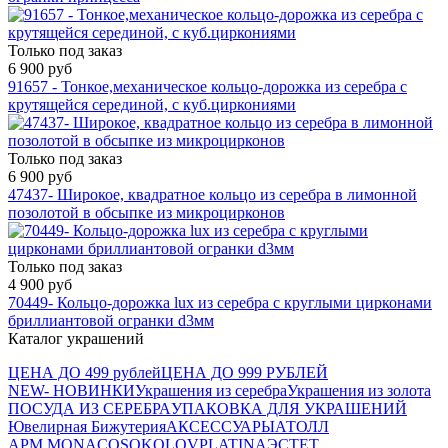
Только под заказ
6 900 руб
91657 - Тонкое,механическое кольцо-дорожка из серебра с
крутящейся серединой, с куб.циркониями
Только под заказ
6 900 руб
47437- Широкое, квадратное кольцо из серебра в лимонной
позолотой в обсыпке из микроцирконов
Только под заказ
4 900 руб
70449- Кольцо-дорожка lux из серебра с круглыми цирконами
бриллиантовой огранки d3мм
Каталог украшений
ЦЕНА ДО 499 рублей
ЦЕНА ДО 999 РУБЛЕЙ
NEW- НОВИНКИ
Украшения из серебра
Украшения из золота
ПОСУДА ИЗ СЕРЕБРА
УПАКОВКА ДЛЯ УКРАШЕНИЙ
Ювелирная Бижутерия
АКСЕССУАРЫ
АТОЛЛ
APM MONACO
SOKOLOV
PLATINA
ЭСТЕТ