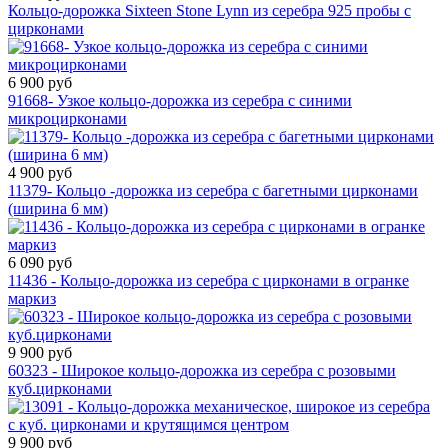
Кольцо-дорожка Sixteen Stone Lynn из серебра 925 пробы c
цирконами
6 900 руб
91668- Узкое кольцо-дорожка из серебра с синими
микроцирконами
4 900 руб
11379- Кольцо -дорожка из серебра с багетными цирконами
(ширина 6 мм)
6 090 руб
11436 - Кольцо-дорожка из серебра с цирконами в огранке
маркиз
9 900 руб
60323 - Широкое кольцо-дорожка из серебра с розовыми
куб.цирконами
9 900 руб