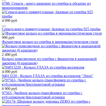
6788- Серьги - конго широкие из серебра в обсыпке из
микроцирконов
4 090 руб
Серьги-конго прямоугольные, базовые из серебра 925 пробы
990 руб
Фаланговое кольцо из серебра в минималистическом стиле
2 490 руб
Кольцо помолвочное из серебра с фианитом в крапановой
закрепке (6 крапанов)
4 090 руб
94013220 - Кольцо ГЛАЗА из серебра коллекция "Лица"
6 900 руб
97563- Двойное кольцо-трансформер из серебра с
куб.цирконом бриллиантовой огранки