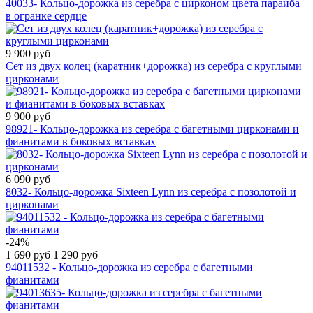
40033- Кольцо-дорожка из серебра с цирконом цвета параиба
в огранке сердце
9 900 руб
Сет из двух колец (каратник+дорожка) из серебра с круглыми
цирконами
9 900 руб
98921- Кольцо-дорожка из серебра с багетными цирконами и
фианитами в боковых вставках
6 090 руб
8032- Кольцо-дорожка Sixteen Lynn из серебра c позолотой и
цирконами
-24%
1 690 руб
1 290 руб
94011532 - Кольцо-дорожка из серебра с багетными
фианитами