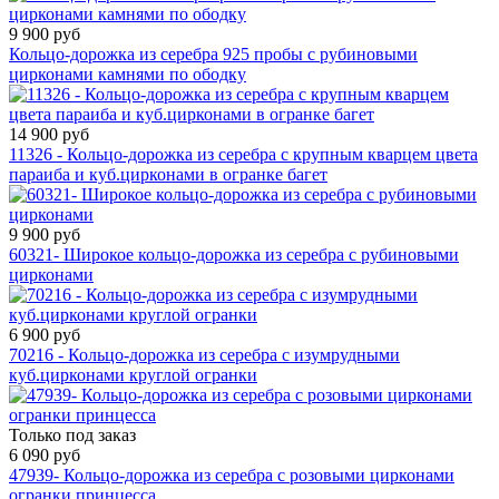
9 900 руб
Кольцо-дорожка из серебра 925 пробы с рубиновыми
цирконами камнями по ободку
14 900 руб
11326 - Кольцо-дорожка из серебра с крупным кварцем цвета
параиба и куб.цирконами в огранке багет
9 900 руб
60321- Широкое кольцо-дорожка из серебра с рубиновыми
цирконами
6 900 руб
70216 - Кольцо-дорожка из серебра с изумрудными
куб.цирконами круглой огранки
Только под заказ
6 090 руб
47939- Кольцо-дорожка из серебра с розовыми цирконами
огранки принцесса