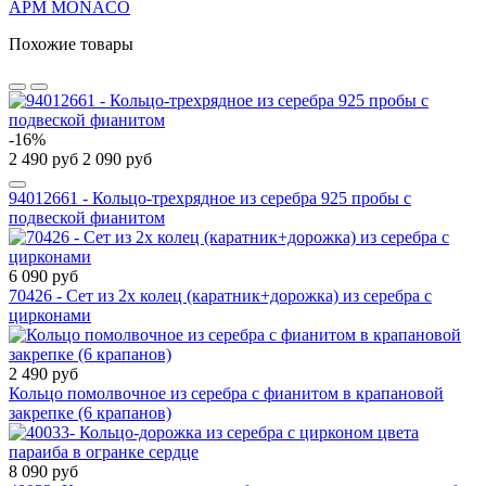
APM MONACO
Похожие товары
-16%
2 490 руб
2 090 руб
94012661 - Кольцо-трехрядное из серебра 925 пробы с
подвеской фианитом
6 090 руб
70426 - Сет из 2х колец (каратник+дорожка) из серебра с
цирконами
2 490 руб
Кольцо помолвочное из серебра с фианитом в крапановой
закрепке (6 крапанов)
8 090 руб