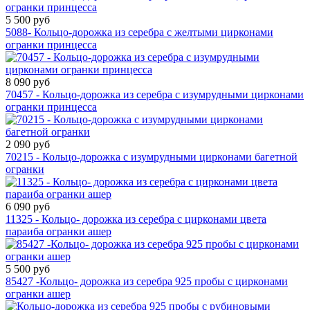
5 500 руб
5088- Кольцо-дорожка из серебра с желтыми цирконами
огранки принцесса
8 090 руб
70457 - Кольцо-дорожка из серебра с изумрудными цирконами
огранки принцесса
2 090 руб
70215 - Кольцо-дорожка с изумрудными цирконами багетной
огранки
6 090 руб
11325 - Кольцо- дорожка из серебра с цирконами цвета
параиба огранки ашер
5 500 руб
85427 -Кольцо- дорожка из серебра 925 пробы с цирконами
огранки ашер