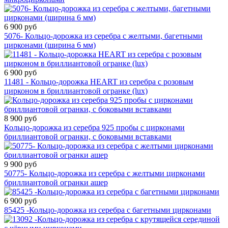
6 900 руб
5076- Кольцо-дорожка из серебра с желтыми, багетными
цирконами (ширина 6 мм)
6 900 руб
11481 - Кольцо-дорожка HEART из серебра c розовым
цирконом в бриллиантовой огранке (lux)
8 900 руб
Кольцо-дорожка из серебра 925 пробы с цирконами
бриллиантовой огранки, с боковыми вставками
9 900 руб
50775- Кольцо-дорожка из серебра с желтыми цирконами
бриллиантовой огранки ашер
6 900 руб
85425 -Кольцо-дорожка из серебра с багетными цирконами