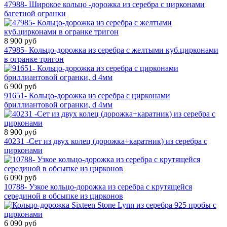
47988- Широкое кольцо -дорожка из серебра с цирконами
багетной огранки
8 900 руб
47985- Кольцо-дорожка из серебра с желтыми куб.цирконами
в огранке тригон
6 900 руб
91651- Кольцо-дорожка из серебра с цирконами
бриллиантовой огранки, d 4мм
8 900 руб
40231 -Сет из двух колец (дорожка+каратник) из серебра с
цирконами
6 090 руб
10788- Узкое кольцо-дорожка из серебра с крутящейся
серединой в обсыпке из цирконов
6 090 руб