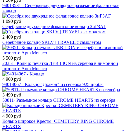
1 209 руб
94013581 - Серебряное, двухрядное разъемное фаланговое
кольцо
1 090 руб
Серебряное двухрядное фаланговое кольцо ЗиГЗАГ
2 409 руб
Серебряное кольцо SKLV | TRAVEL с самолетом
5 500 руб
20351- Кольцо печатка ЛЕВ LION из серебра в лимонной
позолоте Apm Monaco
4 900 руб
94014067 - Кольцо "Дракон" из серебра 925 пробы
3 490 руб
50811- Разъемное кольцо CHROME HEARTS из серебра
4 900 руб
Кольцо широкое Кресты -CEMETERY RING CHROME
HEARTS