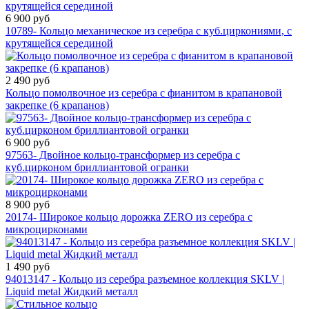
6 900 руб
10789- Кольцо механическое из серебра с куб.циркониями, с
крутящейся серединой
2 490 руб
Кольцо помолвочное из серебра с фианитом в крапановой
закрепке (6 крапанов)
6 900 руб
97563- Двойное кольцо-трансформер из серебра с
куб.цирконом бриллиантовой огранки
8 900 руб
20174- Широкое кольцо дорожка ZERO из серебра с
микроцирконами
1 490 руб
94013147 - Кольцо из серебра разъемное коллекция SKLV |
Liquid metal Жидкий металл