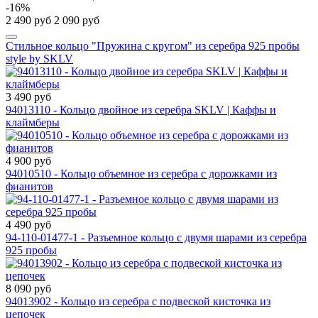
-16%
2 490 руб
2 090 руб
Стильное кольцо "Пружина с кругом" из серебра 925 пробы
style by SKLV
3 490 руб
94013110 - Кольцо двойное из серебра SKLV | Каффы и
клаймберы
4 900 руб
94010510 - Кольцо объемное из серебра с дорожками из
фианитов
4 490 руб
94-110-01477-1 - Разъемное кольцо с двумя шарами из серебра
925 пробы
8 090 руб
94013902 - Кольцо из серебра с подвеской кисточка из
цепочек