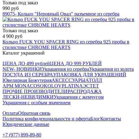
Только под заказ
990 руб
89075- Кольцо "Неровный Овал" разъемное из серебра
Только под заказ
4 900 руб
Кольцо FUCK YOU SPACER RING из серебра 925 пробы в
стилистике CHROME HEARTS
Каталог украшений
ЦЕНА ДО 499 рублей
ЦЕНА ДО 999 РУБЛЕЙ
NEW- НОВИНКИ
Украшения из серебра
Украшения из золота
ПОСУДА ИЗ СЕРЕБРА
УПАКОВКА ДЛЯ УКРАШЕНИЙ
Ювелирная Бижутерия
АКСЕССУАРЫ
АТОЛЛ
APM MONACO
SOKOLOV
PLATINA
ЭСТЕТ
ПРОЧИЕ ПРОИЗВОДИТЕЛИ
РАСПРОДАЖА
ЛЕСКИ-НЕВИДИМКИ
Украшения с жемчугом
Украшения с особым значением
Оплата
Обратная связь
Политика конфиденциальности и оферта
Блог
Контакты
Юридические данные
+7 (977) 899-89-80