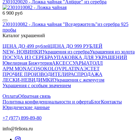
2301020020 - Ложка чайная "Antique" из серебра
6 900 руб
2301010082 - Ложка чайная "Вседержитель"из серебра 925
пробы
Каталог украшений
ЦЕНА ДО 499 рублей
ЦЕНА ДО 999 РУБЛЕЙ
NEW- НОВИНКИ
Украшения из серебра
Украшения из золота
ПОСУДА ИЗ СЕРЕБРА
УПАКОВКА ДЛЯ УКРАШЕНИЙ
Ювелирная Бижутерия
АКСЕССУАРЫ
АТОЛЛ
APM MONACO
SOKOLOV
PLATINA
ЭСТЕТ
ПРОЧИЕ ПРОИЗВОДИТЕЛИ
РАСПРОДАЖА
ЛЕСКИ-НЕВИДИМКИ
Украшения с жемчугом
Украшения с особым значением
Оплата
Обратная связь
Политика конфиденциальности и оферта
Блог
Контакты
Юридические данные
+7 (977) 899-89-80
info@feliora.ru