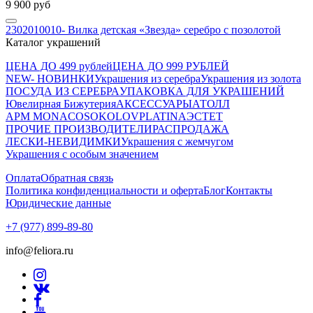
9 900 руб
2302010010- Вилка детская «Звезда» серебро с позолотой
Каталог украшений
ЦЕНА ДО 499 рублей
ЦЕНА ДО 999 РУБЛЕЙ
NEW- НОВИНКИ
Украшения из серебра
Украшения из золота
ПОСУДА ИЗ СЕРЕБРА
УПАКОВКА ДЛЯ УКРАШЕНИЙ
Ювелирная Бижутерия
АКСЕССУАРЫ
АТОЛЛ
APM MONACO
SOKOLOV
PLATINA
ЭСТЕТ
ПРОЧИЕ ПРОИЗВОДИТЕЛИ
РАСПРОДАЖА
ЛЕСКИ-НЕВИДИМКИ
Украшения с жемчугом
Украшения с особым значением
Оплата
Обратная связь
Политика конфиденциальности и оферта
Блог
Контакты
Юридические данные
+7 (977) 899-89-80
info@feliora.ru