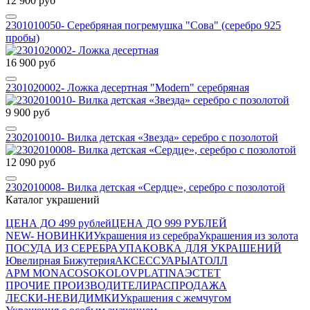
12 900 руб
2301010050- Серебряная погремушка "Сова" (серебро 925
пробы)
16 900 руб
2301020002- Ложка десертная "Modern" серебряная
9 900 руб
2302010010- Вилка детская «Звезда» серебро с позолотой
12 090 руб
2302010008- Вилка детская «Сердце», серебро с позолотой
Каталог украшений
ЦЕНА ДО 499 рублей
ЦЕНА ДО 999 РУБЛЕЙ
NEW- НОВИНКИ
Украшения из серебра
Украшения из золота
ПОСУДА ИЗ СЕРЕБРА
УПАКОВКА ДЛЯ УКРАШЕНИЙ
Ювелирная Бижутерия
АКСЕССУАРЫ
АТОЛЛ
APM MONACO
SOKOLOV
PLATINA
ЭСТЕТ
ПРОЧИЕ ПРОИЗВОДИТЕЛИ
РАСПРОДАЖА
ЛЕСКИ-НЕВИДИМКИ
Украшения с жемчугом