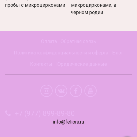
пробы с микроцирконами
микроцирконами, в
черном родии
Оплата
Обратная связь
Политика конфиденциальности и оферта
Блог
Контакты
Юридические данные
+7 (977) 899-89-80
info@feliora.ru