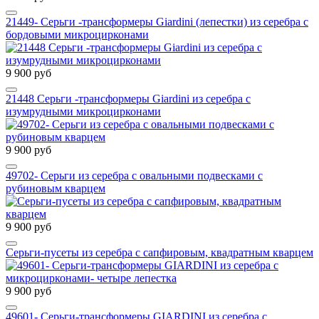
21449- Серьги -трансформеры Giardini (лепестки) из серебра с
бордовыми микроцирконами
9 900 руб
21448 Серьги -трансформеры Giardini из серебра с
изумрудными микроцирконами
9 900 руб
49702- Серьги из серебра с овальными подвесками с
рубиновым кварцем
9 900 руб
Серьги-пусеты из серебра с сапфировым, квадратным кварцем
9 900 руб
49601- Серьги-трансформеры GIARDINI из серебра с