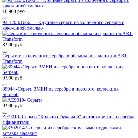
16 900 руб
93-120-01666-1 - Крупные серьги из золочёного серебра с
ярко-синей эмалью
8 900 руб
Серьги из золочёного серебра в обсыпке из фианитов ART |
Transform
9 900 руб
89044 -Серьги ЗМЕИ из серебра в позолоте, коллекция
Serpenti
9 900 руб
AE9019- Серьги "Кольцо с булавкой" из трехцветного серебра
с фианитами