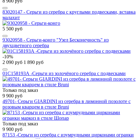
8 900 руб
83020147 - Серьги из серебра с круглыми подвесками, вставка
малахит
5 500 руб
93020958 - Серьги-конго "Узел Бесконечность" из
двухцветного серебра
-10%
2 090 руб
1 890 руб
01С158193А -Серьги из золочёного серебра с подвесками
Только под заказ
9 900 руб
49701- Серьги GIARDINI из серебра в лимонной позолоте с
розовым кварцем в стиле Bruni
Только под заказ
9 900 руб
87153 -Серьги из серебра с изумрудными цирконами огранки