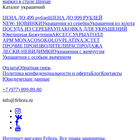
маркиз в стиле Шопар
Каталог украшений
ЦЕНА ДО 499 рублей
ЦЕНА ДО 999 РУБЛЕЙ
NEW- НОВИНКИ
Украшения из серебра
Украшения из золота
ПОСУДА ИЗ СЕРЕБРА
УПАКОВКА ДЛЯ УКРАШЕНИЙ
Ювелирная Бижутерия
АКСЕССУАРЫ
АТОЛЛ
APM MONACO
SOKOLOV
PLATINA
ЭСТЕТ
ПРОЧИЕ ПРОИЗВОДИТЕЛИ
РАСПРОДАЖА
ЛЕСКИ-НЕВИДИМКИ
Украшения с жемчугом
Украшения с особым значением
Оплата
Обратная связь
Политика конфиденциальности и оферта
Блог
Контакты
Юридические данные
+7 (977) 899-89-80
info@feliora.ru
Интернет-магазин Feliora. Все права защищены.