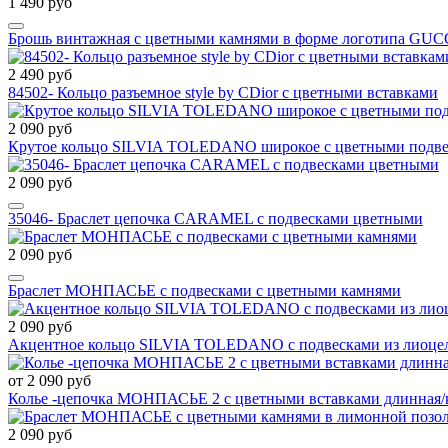
1 490 руб
Брошь винтажная с цветными камнями в форме логотипа GUC
2 490 руб
84502- Кольцо разъемное style by CDior с цветными вставками
2 090 руб
Крутое кольцо SILVIA TOLEDANO широкое с цветными подв
2 090 руб
35046- Браслет цепочка CARAMEL с подвесками цветными
2 090 руб
Браслет МОНПАСЬЕ с подвесками с цветными камнями
2 090 руб
Акцентное кольцо SILVIA TOLEDANO с подвесками из лиоцел
от 2 090 руб
Колье -цепочка МОНПАСЬЕ 2 с цветными вставками длинная/
2 090 руб