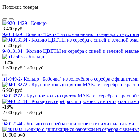
Похожие товары
3 490 руб
92011429 - Кольцо "Ёжик" из позолоченного серебра с раухтоп
5 500 руб
94013134 - Кольцо ЦВЕТЫ из серебра с синей и зеленой эмаль
-12%
1 690 руб
1 490 руб
п1-949-2- Кольцо "Бабочка" из золочёного серебра c фианитами
6 900 руб
94013272 - Крупное кольцо цветок МАКа из серебра с красной
-16%
2 000 руб
1 690 руб
94012144 - Кольцо из серебра с широкое с синими фианитами
10 900 руб