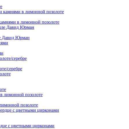
е
камнями в лимонной позолоте
ле Давид Юрман
ми
те/серебре
оте
лимонной позолоте
ердце с цветными цирконами