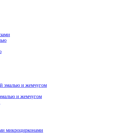
азами
ю
 эмалью и жемчугом