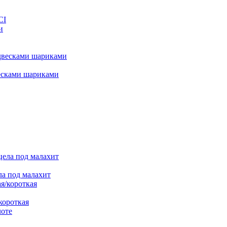
CI
есками шариками
а под малахит
короткая