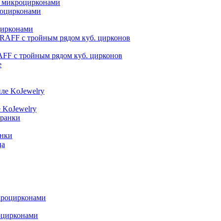
ми микроцирконами
цирконами
AFF с тройным рядом куб. цирконов
е KoJewelry
анки
оцирконами