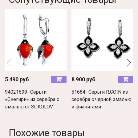
5 490 руб
8 900 руб
94021699- Серьги
51684- Серьги R.COIN из
«Снегири» из серебра с
серебра с черной эмалью
эмалью от SOKOLOV
и фианитами
Похожие товары