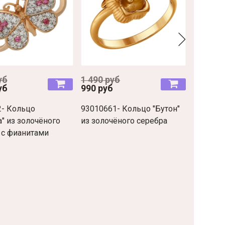
уб
1 490 руб
8 900 р
уб
990 руб
52020- 
2- Кольцо
93010661- Кольцо "Бутон"
из трех
а" из золочёного
из золочёного серебра
стиле 
 c фианитами