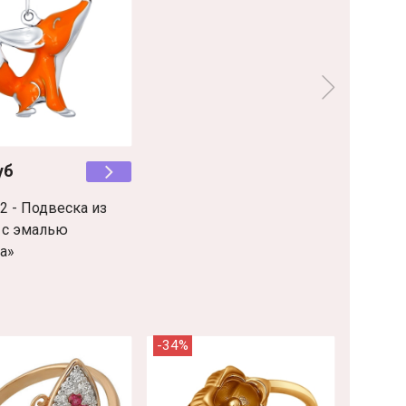
уб
2 - Подвеска из
 с эмалью
а»
-34%