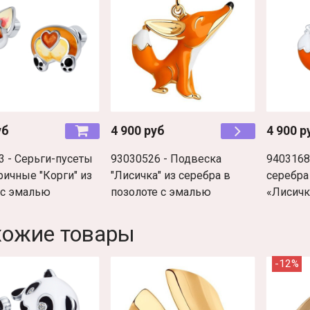
уб
4 900 руб
4 900 р
3 - Серьги-пусеты
93030526 - Подвеска
9403168
ричные "Корги" из
"Лисичка" из серебра в
серебра
 с эмалью
позолоте с эмалью
«Лисичк
хожие товары
-12%