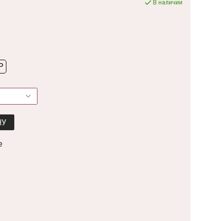
В наличии
P
НУ
е