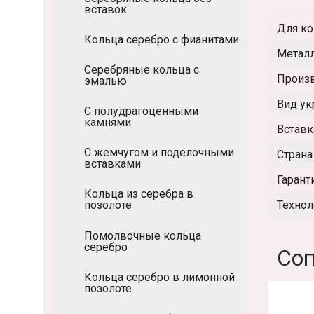
вставок
Для ко
Кольца серебро с фианитами
Метал
Серебряные кольца с
Произ
эмалью
Вид у
С полудрагоценными
камнями
Вставк
С жемчугом и поделочными
Страна
вставками
Гарант
Кольца из серебра в
Технол
позолоте
Помолвочные кольца
серебро
Соп
Кольца серебро в лимонной
позолоте