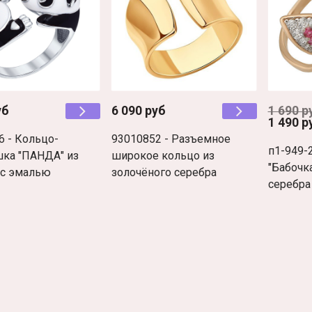
уб
6 090 руб
1 690 р
1 490 р
6 - Кольцо-
93010852 - Разъемное
п1-949-
ка "ПАНДА" из
широкое кольцо из
"Бабочк
 с эмалью
золочёного серебра
серебра