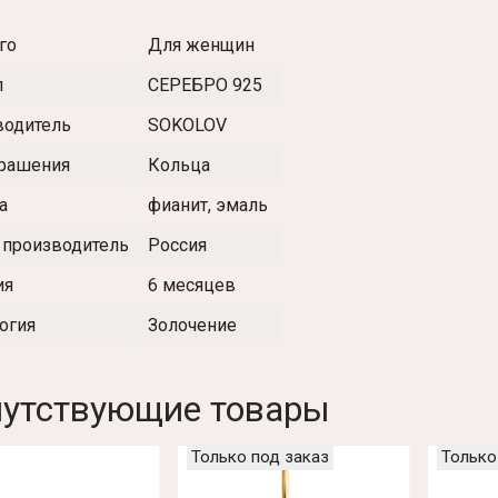
го
Для женщин
л
СЕРЕБРО 925
водитель
SOKOLOV
крашения
Кольца
а
фианит, эмаль
 производитель
Россия
ия
6 месяцев
огия
Золочение
утствующие товары
Только под заказ
Только