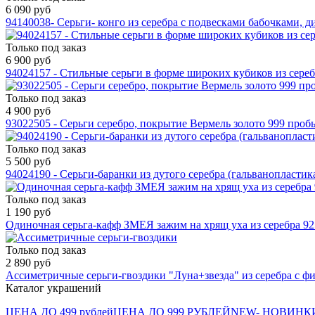
6 090 руб
94140038- Серьги- конго из серебра с подвесками бабочками, д
Только под заказ
6 900 руб
94024157 - Стильные серьги в форме широких кубиков из сере
Только под заказ
4 900 руб
93022505 - Серьги серебро, покрытие Вермель золото 999 проб
Только под заказ
5 500 руб
94024190 - Серьги-баранки из дутого серебра (гальванопластик
Только под заказ
1 190 руб
Одиночная серьга-кафф ЗМЕЯ зажим на хрящ уха из серебра 9
Только под заказ
2 890 руб
Ассиметричные серьги-гвоздики "Луна+звезда" из серебра с ф
Каталог украшений
ЦЕНА ДО 499 рублей
ЦЕНА ДО 999 РУБЛЕЙ
NEW- НОВИНК