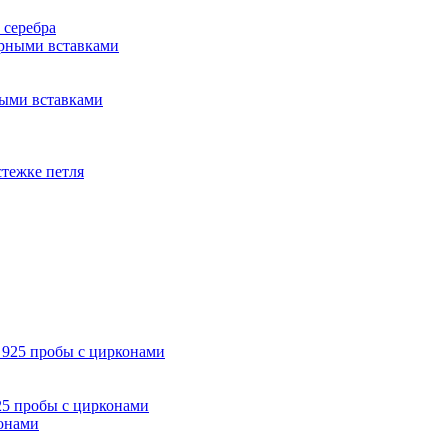
 серебра
ными вставками
стежке петля
25 пробы с цирконами