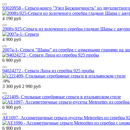
93020958 - Серьги-конго "Узел Бесконечность" из двухцветного
4 190 руб
2008з-925-Серьги из золоченого серебра гладкие Шары с ажур
4 900 руб
2007а-1- Серьги "Шары" из серебра с алмазными гранями на за
6 900 руб
94024272 - Серьги Лица из серебра 925 пробы
-9%
3 300 руб
2 990 руб
с221409- Стильные серебряные серьги в итальянском стиле
6 900 руб
AE1097- Ассиметричные серьги-пусеты Meteorites из серебра 9
6 900 руб