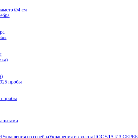
иаметр Ø4 см
бра
ы
а)
25 пробы
ианитами
И
Украшения из серебра
Украшения из золота
ПОСУДА ИЗ СЕРЕБ