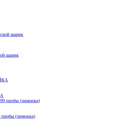
кой шарик
КА
9 пробы (лимонка)