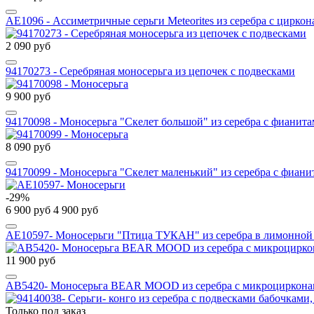
AE1096 - Ассиметричные серьги Meteorites из серебра с цирко
2 090 руб
94170273 - Серебряная моносерьга из цепочек с подвесками
9 900 руб
94170098 - Моносерьга "Скелет большой" из серебра с фианит
8 090 руб
94170099 - Моносерьга "Скелет маленький" из серебра с фиан
-29%
6 900 руб
4 900 руб
AE10597- Моносерьги "Птица ТУКАН" из серебра в лимонной
11 900 руб
AВ5420- Моносерьга BEAR MOOD из серебра с микроциркон
Только под заказ