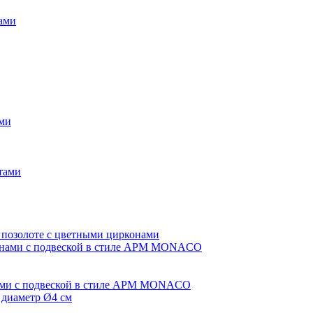
нами
ами
итами
 позолоте с цветными цирконами
ами с подвеской в стиле APM MONACO