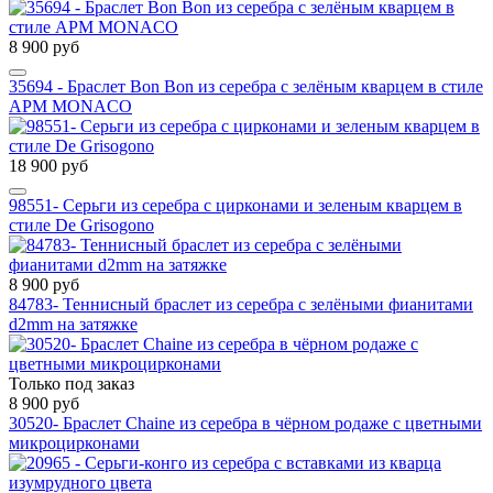
8 900 руб
35694 - Браслет Bon Bon из серебра с зелёным кварцем в стиле
APM MONACO
18 900 руб
98551- Серьги из серебра с цирконами и зеленым кварцем в
стиле De Grisogono
8 900 руб
84783- Теннисный браслет из серебра с зелёными фианитами
d2mm на затяжке
Только под заказ
8 900 руб
30520- Браслет Chaine из серебра в чёрном родаже с цветными
микроцирконами