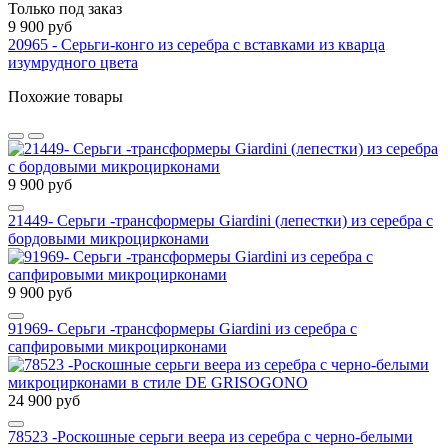
Только под заказ
9 900 руб
20965 - Серьги-конго из серебра с вставками из кварца
изумрудного цвета
Похожие товары
9 900 руб
21449- Серьги -трансформеры Giardini (лепестки) из серебра с
бордовыми микроцирконами
9 900 руб
91969- Серьги -трансформеры Giardini из серебра с
сапфировыми микроцирконами
24 900 руб
78523 -Роскошные серьги веера из серебра с черно-белыми