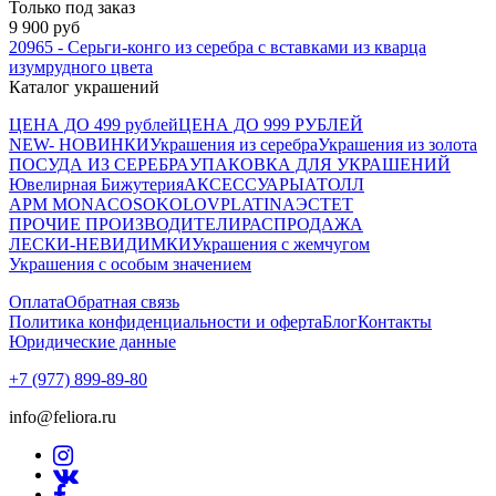
Только под заказ
9 900 руб
20965 - Серьги-конго из серебра с вставками из кварца
изумрудного цвета
Каталог украшений
ЦЕНА ДО 499 рублей
ЦЕНА ДО 999 РУБЛЕЙ
NEW- НОВИНКИ
Украшения из серебра
Украшения из золота
ПОСУДА ИЗ СЕРЕБРА
УПАКОВКА ДЛЯ УКРАШЕНИЙ
Ювелирная Бижутерия
АКСЕССУАРЫ
АТОЛЛ
APM MONACO
SOKOLOV
PLATINA
ЭСТЕТ
ПРОЧИЕ ПРОИЗВОДИТЕЛИ
РАСПРОДАЖА
ЛЕСКИ-НЕВИДИМКИ
Украшения с жемчугом
Украшения с особым значением
Оплата
Обратная связь
Политика конфиденциальности и оферта
Блог
Контакты
Юридические данные
+7 (977) 899-89-80
info@feliora.ru