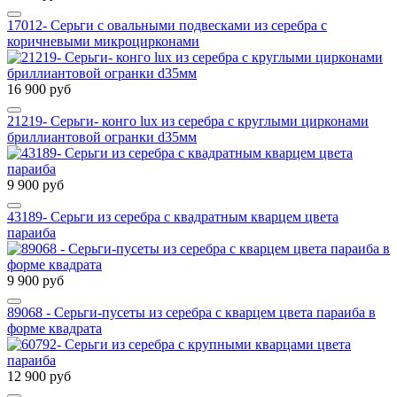
17012- Серьги с овальными подвесками из серебра с
коричневыми микроцирконами
16 900 руб
21219- Серьги- конго lux из серебра с круглыми цирконами
бриллиантовой огранки d35мм
9 900 руб
43189- Серьги из серебра с квадратным кварцем цвета
параиба
9 900 руб
89068 - Серьги-пусеты из серебра с кварцем цвета параиба в
форме квадрата
12 900 руб