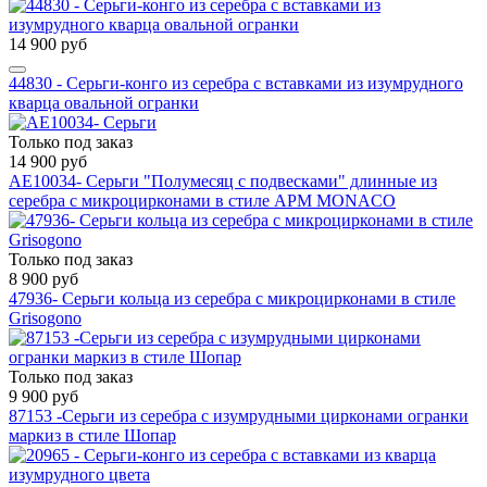
14 900 руб
44830 - Серьги-конго из серебра с вставками из изумрудного
кварца овальной огранки
Только под заказ
14 900 руб
AE10034- Серьги "Полумесяц с подвесками" длинные из
серебра с микроцирконами в стиле APM MONACO
Только под заказ
8 900 руб
47936- Серьги кольца из серебра с микроцирконами в стиле
Grisogono
Только под заказ
9 900 руб
87153 -Серьги из серебра с изумрудными цирконами огранки
маркиз в стиле Шопар