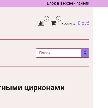
Блок в верхней панели
0
0
0 руб
Корзина:
етными цирконами