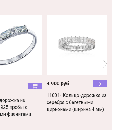
-36%
б
4 900 руб
2 000 р
б
1 290 р
11831- Кольцо-дорожка из
дорожка из
9401209
серебра с багетными
 925 пробы с
серебра
цирконами (ширина 4 мм)
ми фианитами
фианит