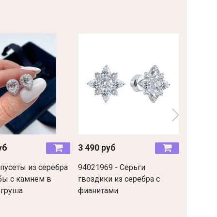
уб
3 490 руб
2 090 р
 пусеты из серебра
94021969 - Серьги
Серьги-
бы с камнем в
гвоздики из серебра с
классик
 груша
фианитами
пробы с
Тиффан