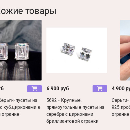
хожие товары
уб
6 900 руб
4 900 р
Серьги-пусеты из
5692 - Крупные,
Серьги-
 с куб.цирконами в
прямоугольные пусеты из
925 про
й огранке
серебра с цирконами
огранке
бриллиантовой огранки