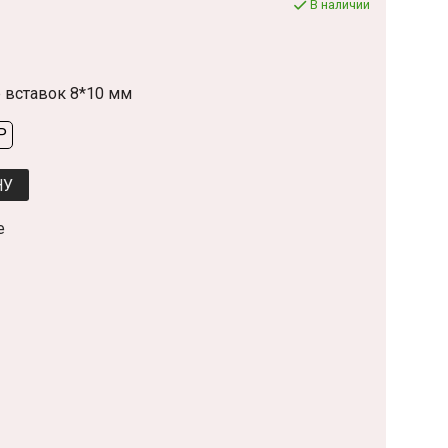
В наличии
р вставок 8*10 мм
P
НУ
е