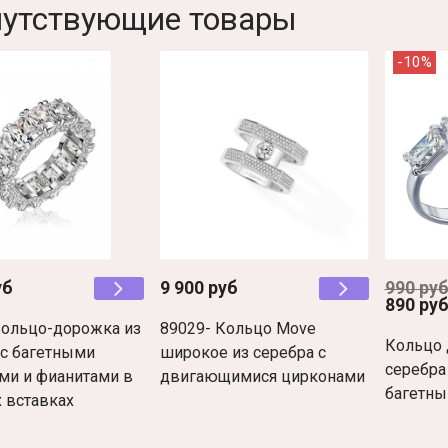
утствующие товары
-10%
уб
9 900 руб
990 ру
890 ру
Кольцо-дорожка из
89029- Кольцо Move
Кольцо 
 с багетными
широкое из серебра с
серебра
ми и фианитами в
двигающимися цирконами
багетны
 вставках