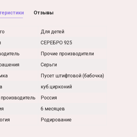
теристики
Отзывы
го
Для детей
л
СЕРЕБРО 925
водитель
Прочие производители
крашения
Серьги
мка
Пусет штифтовой (бабочка)
а
куб.цирконий
 производитель
Россия
ия
6 месяцев
огия
Родирование