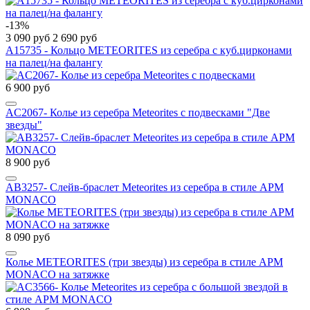
-13%
3 090 руб
2 690 руб
A15735 - Кольцо METEORITES из серебра с куб.цирконами
на палец/на фалангу
6 900 руб
AC2067- Колье из серебра Meteorites с подвесками "Две
звезды"
8 900 руб
AB3257- Слейв-браслет Meteorites из серебра в стиле APM
MONACO
8 090 руб
Колье METEORITES (три звезды) из серебра в стиле APM
MONACO на затяжке