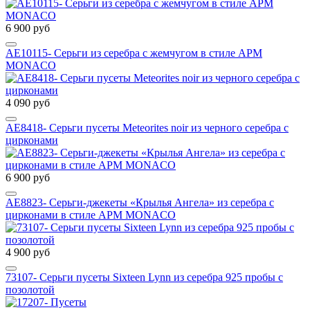
6 900 руб
AE10115- Серьги из серебра с жемчугом в стиле APM
MONACO
4 090 руб
AE8418- Серьги пусеты Meteorites noir из черного серебра с
цирконами
6 900 руб
AE8823- Серьги-джекеты «Крылья Ангела» из серебра с
цирконами в стиле APM MONACO
4 900 руб
73107- Серьги пусеты Sixteen Lynn из серебра 925 пробы с
позолотой