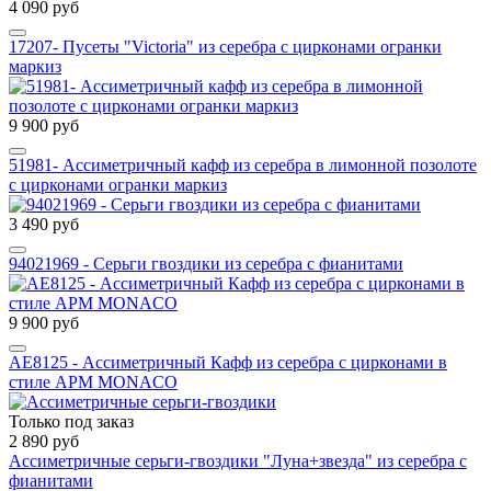
4 090 руб
17207- Пусеты "Victoria" из серебра с цирконами огранки
маркиз
9 900 руб
51981- Ассиметричный кафф из серебра в лимонной позолоте
с цирконами огранки маркиз
3 490 руб
94021969 - Серьги гвоздики из серебра с фианитами
9 900 руб
AE8125 - Ассиметричный Кафф из серебра с цирконами в
стиле APM MONACO
Только под заказ
2 890 руб
Ассиметричные серьги-гвоздики "Луна+звезда" из серебра с
фианитами