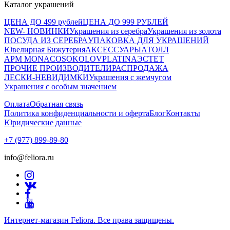
Каталог украшений
ЦЕНА ДО 499 рублей
ЦЕНА ДО 999 РУБЛЕЙ
NEW- НОВИНКИ
Украшения из серебра
Украшения из золота
ПОСУДА ИЗ СЕРЕБРА
УПАКОВКА ДЛЯ УКРАШЕНИЙ
Ювелирная Бижутерия
АКСЕССУАРЫ
АТОЛЛ
APM MONACO
SOKOLOV
PLATINA
ЭСТЕТ
ПРОЧИЕ ПРОИЗВОДИТЕЛИ
РАСПРОДАЖА
ЛЕСКИ-НЕВИДИМКИ
Украшения с жемчугом
Украшения с особым значением
Оплата
Обратная связь
Политика конфиденциальности и оферта
Блог
Контакты
Юридические данные
+7 (977) 899-89-80
info@feliora.ru
Интернет-магазин Feliora. Все права защищены.