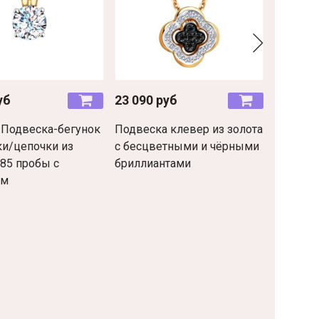
уб
23 090 руб
16 900 
 Подвеска-бегунок
Подвеска клевер из золота
5884- П
ки/цепочки из
с бесцветными и чёрными
колечко
585 пробы с
бриллиантами
пробы с
ом