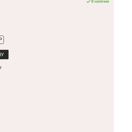
В наличии
P
НУ
е