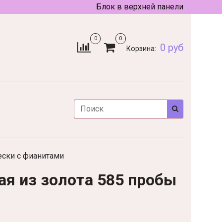
Блок в верхней панели
0
0
0 руб
Корзина:
ески с фианитами
ая из золота 585 пробы