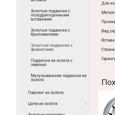
Для ко
Золотые подвески с
Метал
полудрагоценными
вставками
Произ
Золотые подвески с
Вид у
бриллиантами
Вставк
Золотые подвески с
Страна
фианитами
Гарант
Подвески из золота с
эмалью
Мусульманские подвески из
По
золота
Пирсинг из золота
Цепи из золота
Золотые сувениры