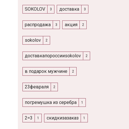
SOKOLOV
доставка
3
3
распродажа
акция
3
2
sokolov
2
доставкапороссииsokolov
2
в подарок мужчине
2
23февраля
2
погремушка из серебра
1
2=3
скидкизазаказ
1
1