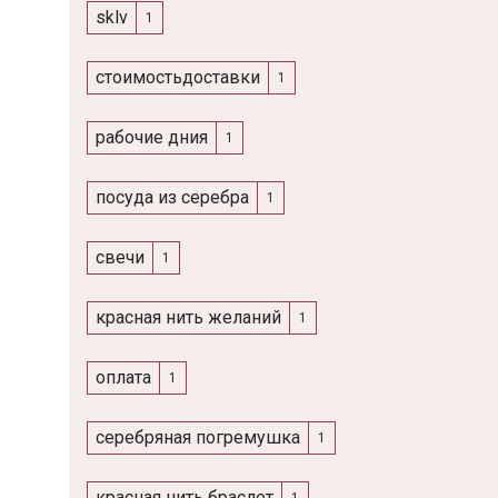
sklv
1
стоимостьдоставки
1
рабочие дния
1
посуда из серебра
1
свечи
1
красная нить желаний
1
оплата
1
серебряная погремушка
1
красная нить браслет
1