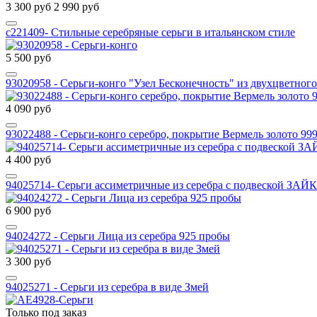
3 300 руб
2 990 руб
с221409- Стильные серебряные серьги в итальянском стиле
5 500 руб
93020958 - Серьги-конго "Узел Бесконечность" из двухцветного
4 090 руб
93022488 - Серьги-конго серебро, покрытие Вермель золото 99
4 400 руб
94025714- Серьги ассиметричные из серебра с подвеской ЗАЙ
6 900 руб
94024272 - Серьги Лица из серебра 925 пробы
3 300 руб
94025271 - Серьги из серебра в виде Змей
Только под заказ