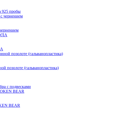
а 925 пробы
 чернением
ЛА
ной позолоте (гальванопластика)
бра с подвесками
ROKEN BEAR