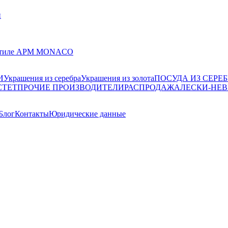
и
 в стиле APM MONACO
И
Украшения из серебра
Украшения из золота
ПОСУДА ИЗ СЕРЕБ
СТЕТ
ПРОЧИЕ ПРОИЗВОДИТЕЛИ
РАСПРОДАЖА
ЛЕСКИ-НЕ
Блог
Контакты
Юридические данные