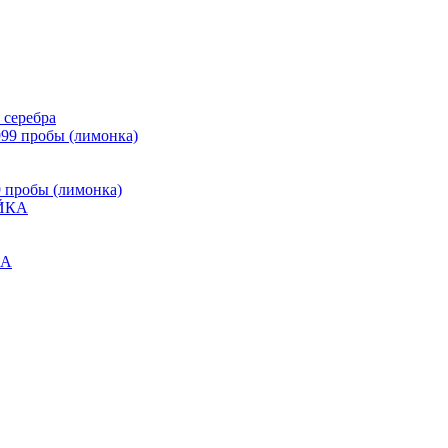
 серебра
9 пробы (лимонка)
КА