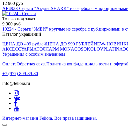
12 900 руб
AE4928-Серьги "Акулы-SHARK" из серебра с микроцирконам
Только под заказ
9 900 руб
10224 - Серьги"ЗМЕИ" круглые из серебра с куб.цирконами
Каталог украшений
ЦЕНА ДО 499 рублей
ЦЕНА ДО 999 РУБЛЕЙ
NEW- НОВИНК
АКСЕССУАРЫ
АТОЛЛ
APM MONACO
SOKOLOV
PLATINA
Э
Украшения с особым значением
Оплата
Обратная связь
Политика конфиденциальности и оферта
+7 (977) 899-89-80
info@feliora.ru
Интернет-магазин Feliora. Все права защищены.