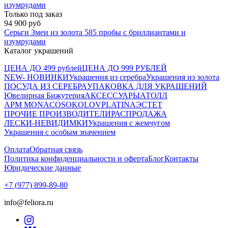
Только под заказ
94 900 руб
Серьги Змеи из золота 585 пробы с бриллиантами и
изумрудами
Каталог украшений
ЦЕНА ДО 499 рублей
ЦЕНА ДО 999 РУБЛЕЙ
NEW- НОВИНКИ
Украшения из серебра
Украшения из золота
ПОСУДА ИЗ СЕРЕБРА
УПАКОВКА ДЛЯ УКРАШЕНИЙ
Ювелирная Бижутерия
АКСЕССУАРЫ
АТОЛЛ
APM MONACO
SOKOLOV
PLATINA
ЭСТЕТ
ПРОЧИЕ ПРОИЗВОДИТЕЛИ
РАСПРОДАЖА
ЛЕСКИ-НЕВИДИМКИ
Украшения с жемчугом
Украшения с особым значением
Оплата
Обратная связь
Политика конфиденциальности и оферта
Блог
Контакты
Юридические данные
+7 (977) 899-89-80
info@feliora.ru