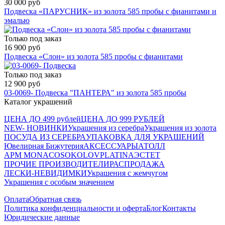
30 000 руб
Подвеска «ПАРУСНИК» из золота 585 пробы с фианитами и
эмалью
Только под заказ
16 900 руб
Подвеска «Слон» из золота 585 пробы с фианитами
Только под заказ
12 900 руб
03-0069- Подвеска "ПАНТЕРА" из золота 585 пробы
Каталог украшений
ЦЕНА ДО 499 рублей
ЦЕНА ДО 999 РУБЛЕЙ
NEW- НОВИНКИ
Украшения из серебра
Украшения из золота
ПОСУДА ИЗ СЕРЕБРА
УПАКОВКА ДЛЯ УКРАШЕНИЙ
Ювелирная Бижутерия
АКСЕССУАРЫ
АТОЛЛ
APM MONACO
SOKOLOV
PLATINA
ЭСТЕТ
ПРОЧИЕ ПРОИЗВОДИТЕЛИ
РАСПРОДАЖА
ЛЕСКИ-НЕВИДИМКИ
Украшения с жемчугом
Украшения с особым значением
Оплата
Обратная связь
Политика конфиденциальности и оферта
Блог
Контакты
Юридические данные