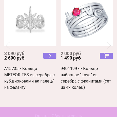
3 090 руб
2 000 руб
2 690 руб
1 490 руб
A15735 - Кольцо
94011997 - Кольцо
METEORITES из серебра с
наборное "Love" из
куб.цирконами на палец/
серебра с фианитами (сет
на фалангу
из 4х колец)
Оплата
Обратная связь