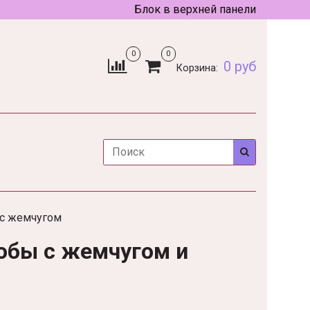
Блок в верхней панели
0
0
0 руб
Корзина:
 с жемчугом
робы с жемчугом и