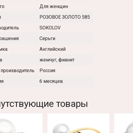
го
Для женщин
л
РОЗОВОЕ ЗОЛОТО 585
водитель
SOKOLOV
крашения
Серьги
мка
Английский
а
жемчуг, фианит
 производитель
Россия
ия
6 месяцев
утствующие товары