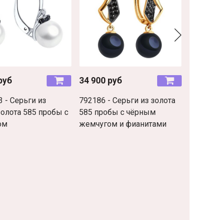
руб
34 900 руб
48 900 
 - Серьги из
792186 - Серьги из золота
792261 
золота 585 пробы с
585 пробы с чёрным
585 про
ом
жемчугом и фианитами
натура