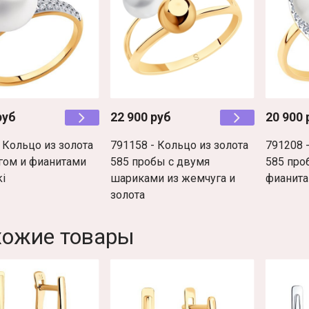
руб
22 900 руб
20 900 
 Кольцо из золота
791158 - Кольцо из золота
791208 
гом и фианитами
585 пробы с двумя
585 про
i
шариками из жемчуга и
фианит
золота
хожие товары