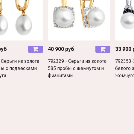
руб
40 900 руб
33 900 
 Серьги из золота
792329 - Серьги из золота
792353-3
бы с подвесками
585 пробы с жемчугом и
белого 
уга
фианитами
жемчуг