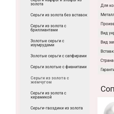
золота
Для ко
Метал
Серьги из золота без вставок
Произ
Серьги из золота с
бриллиантами
Вид у
Золотые серьги с
Вид за
изумрудами
Вставк
Золотые серьги с сапфирами
Страна
Серьги золотые с фианитами
Гарант
Серьги из золота с
жемчугом
Соп
Серьги из золота с
керамикой
Серьги-гвоздики из золота