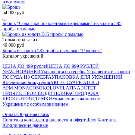
изумрудом
54 900 руб
Брошь "Сова с расправленными крыльями" из золота 585
пробы с эмалью
Только под заказ
49 000 руб
Брошь из золота 585 пробы с эмалью "Горошек"
Каталог украшений
ЦЕНА ДО 499 рублей
ЦЕНА ДО 999 РУБЛЕЙ
NEW- НОВИНКИ
Украшения из серебра
Украшения из золота
ПОСУДА ИЗ СЕРЕБРА
УПАКОВКА ДЛЯ УКРАШЕНИЙ
Ювелирная Бижутерия
АКСЕССУАРЫ
АТОЛЛ
APM MONACO
SOKOLOV
PLATINA
ЭСТЕТ
ПРОЧИЕ ПРОИЗВОДИТЕЛИ
РАСПРОДАЖА
ЛЕСКИ-НЕВИДИМКИ
Украшения с жемчугом
Украшения с особым значением
Оплата
Обратная связь
Политика конфиденциальности и оферта
Блог
Контакты
Юридические данные