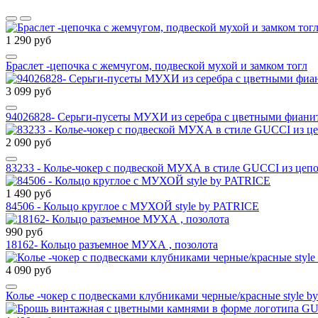
1 290 руб
Браслет -цепочка с жемчугом, подвеской мухой и замком тогл
3 099 руб
94026828- Серьги-пусеты МУХИ из серебра с цветными фиани
2 090 руб
83233 - Колье-чокер с подвеской МУХА в стиле GUCCI из цепо
1 490 руб
84506 - Кольцо круглое с МУХОЙ style by PATRICE
990 руб
18162- Кольцо разъемное МУХА , позолота
4 090 руб
Колье -чокер с подвесками клубниками черные/красные style 