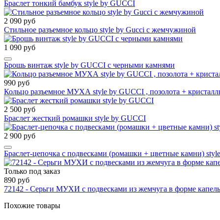
Браслет тонкий бамбук style by GUCCI
2 090 руб
Стильное разъемное кольцо style by Gucci с жемчужиной
1 090 руб
Брошь винтаж style by GUCCI с черными камнями
990 руб
Кольцо разъемное МУХА style by GUCCI , позолота + кристал
2 500 руб
Браслет жесткий ромашки style by GUCCI
2 900 руб
Браслет-цепочка с подвесками (ромашки + цветные камни) sty
Только под заказ
890 руб
72142 - Серьги МУХИ с подвесками из жемчуга в форме капел
Похожие товары