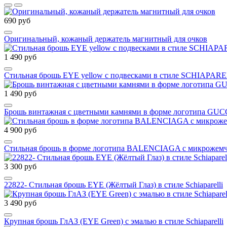
690 руб
Оригинальный, кожаный держатель магнитный для очков
1 490 руб
Стильная брошь EYE yellow с подвесками в стиле SCHIAPAR
1 490 руб
Брошь винтажная с цветными камнями в форме логотипа GUC
4 900 руб
Стильная брошь в форме логотипа BALENCIAGA с микрожем
3 300 руб
22822- Стильная брошь EYE (Жёлтый Глаз) в стиле Schiaparelli
3 490 руб
Крупная брошь ГлАЗ (EYE Green) с эмалью в стиле Schiaparelli