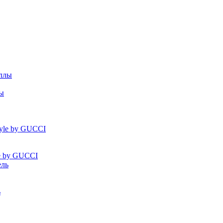
лы
le by GUCCI
ь