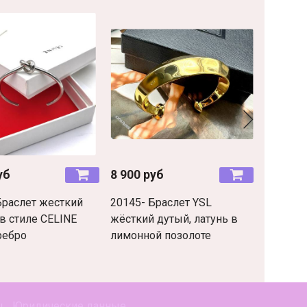
уб
8 900 руб
6 900 р
Браслет жесткий
20145- Браслет YSL
16133- 
 в стиле CELINE
жёсткий дутый, латунь в
стали в
ребро
лимонной позолоте
с куб.ц
ы
Юридические данные