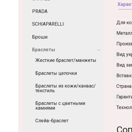
Харак
PRADA
Для ко
SCHIAPARELLI
Метал
Броши
Произ
Браслеты
Вид у
Жесткие браслет/манжеты
Вид за
Браслеты цепочки
Вставк
Браслеты из кожи/канвас/
Страна
текстиль
Гарант
Браслеты с цветными
Технол
камнями
Слейв-браслет
Соп