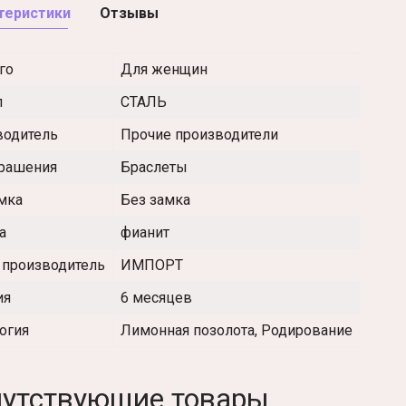
теристики
Отзывы
го
Для женщин
л
СТАЛЬ
водитель
Прочие производители
крашения
Браслеты
мка
Без замка
а
фианит
 производитель
ИМПОРТ
ия
6 месяцев
огия
Лимонная позолота, Родирование
утствующие товары