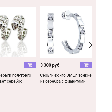
б
3 300 руб
1 490 р
Серьги полугонго
Серьги-конго ЗМЕИ тонкие
Кольцо 
вет серебро
из серебра с фианитами
стиле б
фианит