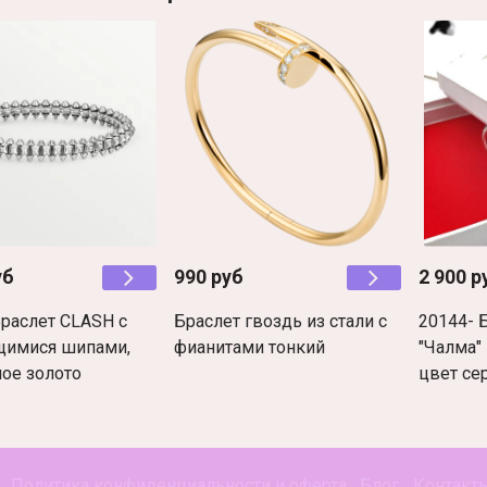
уб
990 руб
2 900 р
Браслет CLASH с
Браслет гвоздь из стали с
20144- 
имися шипами,
фианитами тонкий
"Чалма"
лое золото
цвет се
Политика конфиденциальности и оферта
Блог
Контакт