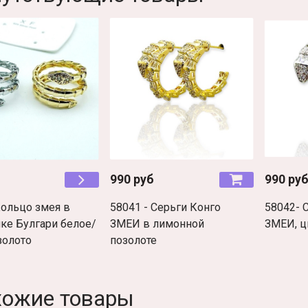
990 руб
990 ру
Кольцо змея в
58041 - Серьги Конго
58042- 
ике Булгари белое/
ЗМЕИ в лимонной
ЗМЕИ, ц
золото
позолоте
хожие товары